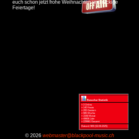
euch schon jetzt frohe Weihnachten und rockige
Feiertage!
Besucher Statistik
» 3 Online
» 140 Heute
» 265 Gestern
» 985 Woche
» 1548 Monat
» 49906 Jahr
» 229981 Gesamt
Rekord: 909 (02.09.2025)
© 2026
webmaster@blackpool-music.ch