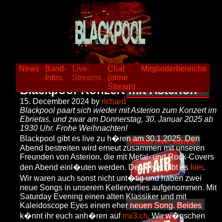
News
Band-
Live-
Chat
Mitgliederbereiche
Infos
Streams
(ohne
Stream)
Blackpool-Konzert mit Asterion
Chat Online-Status
15. December 2024 by
richard
Blackpool paart sich wieder mit Asterion zum Konzert im
Ebrietas, und zwar am Donnerstag, 30. Januar 2025 ab
1930 Uhr. Frohe Weihnachten!
Blackpool gibt es live zu h�ren am 30.1.2025. Den
Radio live status
Abend bestreiten wird erneut zusammen mit unseren
Freunden von Asterion, die mit Metal- und Rock-Covers
den Abend einl�uten werden. Den Flyer gibt es
hier
.
Wir waren auch sonst nicht unt�tig und haben zwei
neue Songs in unserem Kellerverlies aufgenommen. Mit
Saturday Evening einen alten Klassiker und mit
Livestream status
Kaleidoscope Eyes einen eher neuen Song. Beides
k�nnt ihr euch anh�ren auf
mx3.ch
. Wir w�nschen